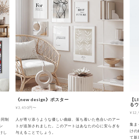
《new design》ポスター
【L
るウ
¥3,450円〜
¥12
ぐ共同制
人が寄り添うような優しい曲線、落ち着いた色合いのアー
集ま
ン
トが追加されました。このアートはあなたの心に安らぎを
けの
けし
与えることでしょう。
て新